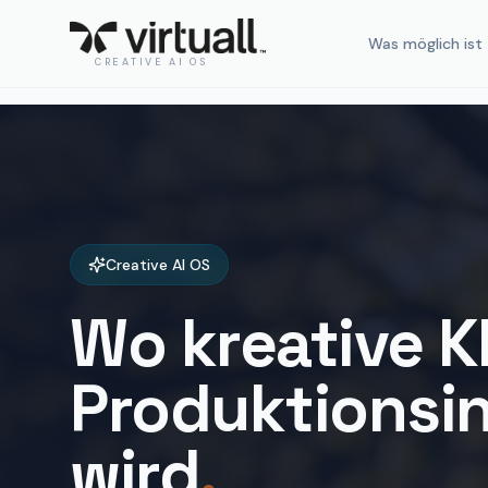
Was möglich ist
CREATIVE AI OS
Creative AI OS
Wo kreative KI
Produktionsin
wird
.