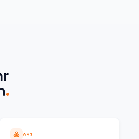
hr
n
.
WAS