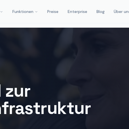
Funktionen
Preise
Enterprise
Blog
Über un
 zur
frastruktur