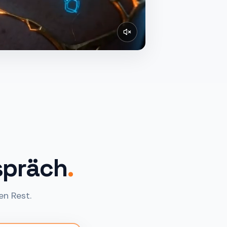
spräch
.
en Rest.