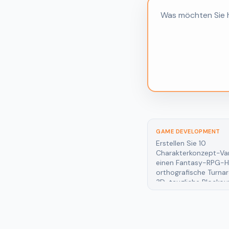
GAME DEVELOPMENT
GAME DEVELOPMENT
Erstellen Sie 10
Erstellen Sie ein Env
,
Charakterkonzept-Varianten für
Moodboard und darau
einen Fantasy-RPG-Helden, dazu
stimmiges Set aus Pr
orthografische Turnarounds und
Texturen und einer ci
3D-taugliche Blockouts.
Establishing Shot.