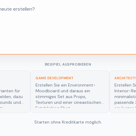
BEISPIEL AUSPROBIEREN
ARCHITECTURE & INTERIOR DESIGN
ARCHITECTU
ironment-
Erstellen Sie fotorealistische
Erstellen S
s ein
Interior-Renderings einer
Optionsstu
ops,
minimalistischen Hotelsuite, dazu
Bürolobby,
neastischen
passende 3D-Möbel-Assets und
und einer 
ein kurzes Walkthrough-Video.
Lichtstim
Starten ohne Kreditkarte möglich.