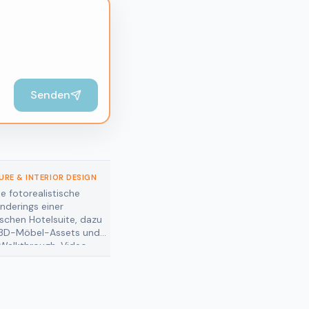
Senden
RE & INTERIOR DESIGN
ARCHITECTURE & INTERIOR DESIGN
ie drei Design-
Verwandeln Sie eine
dien für eine Boutique-
Konzeptskizze in eine vollständige
 mit Materialvarianten
Interior-Visualisierung, dazu
konsistenten
Einrichtungsvarianten und ein
mung.
kundenfertiges Pitch-Deck.