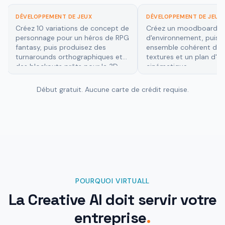
DÉVELOPPEMENT DE JEUX
ARCHITECTURE & DESIGN 
Créez un moodboard
Générez des rendus int
d'environnement, puis générez un
photoréalistes d'une su
ensemble cohérent de props, de
minimaliste, puis produi
textures et un plan d'ouverture
assets 3D de mobilier a
cinématique.
une courte vidéo de visi
Début gratuit. Aucune carte de crédit requise.
POURQUOI VIRTUALL
La Creative AI doit servir votre
entreprise
.